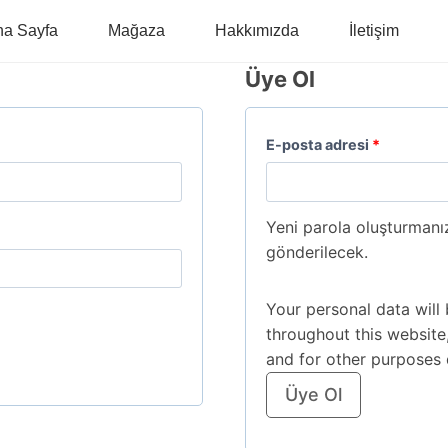
na Sayfa
Mağaza
Hakkımızda
İletişim
Üye Ol
E-posta adresi
*
Yeni parola oluşturmanız
gönderilecek.
Your personal data will
throughout this website
and for other purposes 
Üye Ol