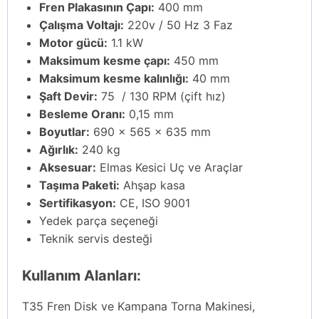
Fren Plakasının Çapı:
400 mm
Çalışma Voltajı:
220v / 50 Hz 3 Faz
Motor gücü:
1.1 kW
Maksimum kesme çapı:
450 mm
Maksimum kesme kalınlığı:
40 mm
Şaft Devir:
75 / 130 RPM (çift hız)
Besleme Oranı:
0,15 mm
Boyutlar:
690 x 565 x 635 mm
Ağırlık:
240 kg
Aksesuar:
Elmas Kesici Uç ve Araçlar
Taşıma Paketi:
Ahşap kasa
Sertifikasyon:
CE, ISO 9001
Yedek parça seçeneği
Teknik servis desteği
Kullanım Alanları:
T35 Fren Disk ve Kampana Torna Makinesi,