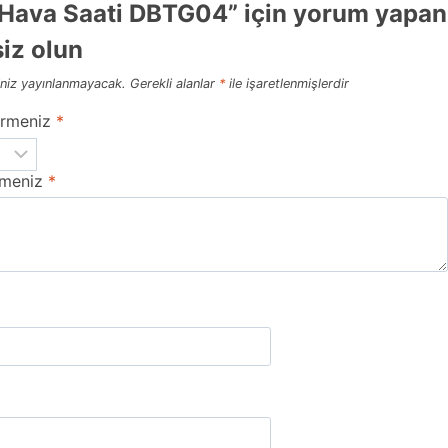
 Hava Saati DBTG04” için yorum yapan
 siz olun
niz yayınlanmayacak.
Gerekli alanlar
*
ile işaretlenmişlerdir
irmeniz
*
rmeniz
*