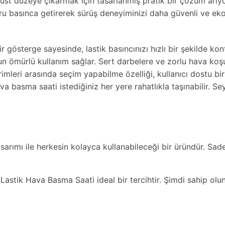
n üst düzeye çıkarmak için tasarlanmış pratik bir çözüm arı
doğru basınca getirerek sürüş deneyiminizi daha güvenli ve eko
gösterge sayesinde, lastik basıncınızı hızlı bir şekilde kontr
 ömürlü kullanım sağlar. Sert darbelere ve zorlu hava koşull
rimleri arasında seçim yapabilme özelliği, kullanıcı dostu bi
va basma saati istediğiniz her yere rahatlıkla taşınabilir. 
rımı ile herkesin kolayca kullanabileceği bir üründür. Sadece 
 Lastik Hava Basma Saati ideal bir tercihtir. Şimdi sahip olu