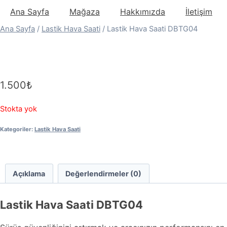
Skip
Ana Sayfa
Mağaza
Hakkımızda
İletişim
to
Ana Sayfa
/
Lastik Hava Saati
/ Lastik Hava Saati DBTG04
content
1.500
₺
Stokta yok
Kategoriler:
Lastik Hava Saati
Açıklama
Değerlendirmeler (0)
Lastik Hava Saati DBTG04