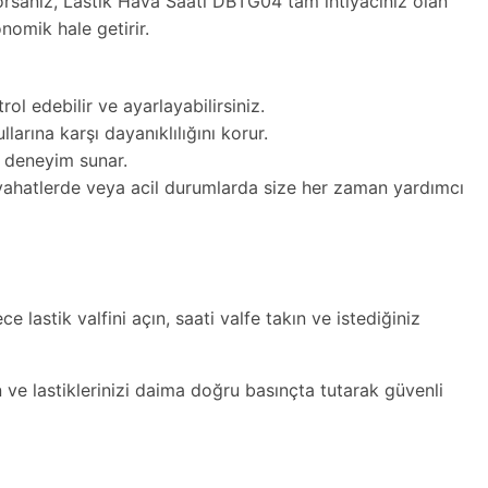
yorsanız, Lastik Hava Saati DBTG04 tam ihtiyacınız olan
nomik hale getirir.
ol edebilir ve ayarlayabilirsiniz.
arına karşı dayanıklılığını korur.
r deneyim sunar.
Seyahatlerde veya acil durumlarda size her zaman yardımcı
lastik valfini açın, saati valfe takın ve istediğiniz
n ve lastiklerinizi daima doğru basınçta tutarak güvenli