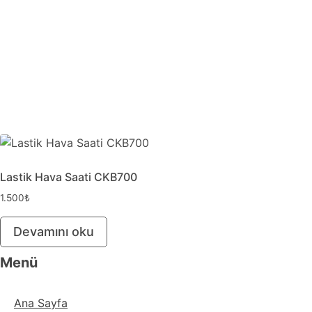
Lastik Hava Saati CKB700
1.500
₺
Devamını oku
Menü
Ana Sayfa