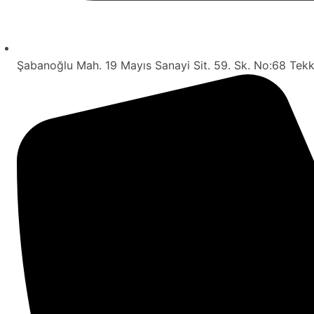
Şabanoğlu Mah. 19 Mayıs Sanayi Sit. 59. Sk. No:68 Te