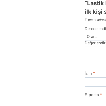
“Lastik
ilk kişi
E-posta adresi
Derecelend
Değerlendi
İsim
*
E-posta
*