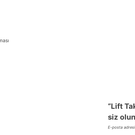
lması
“Lift T
siz olu
E-posta adresi