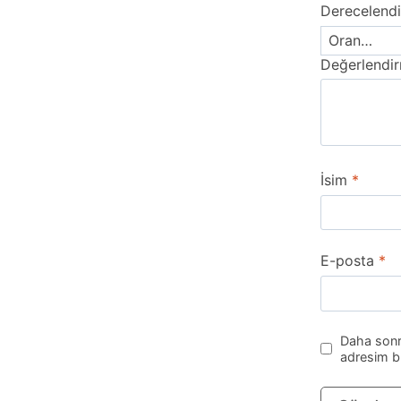
Derecelend
Değerlendi
İsim
*
E-posta
*
Daha sonra
adresim bu